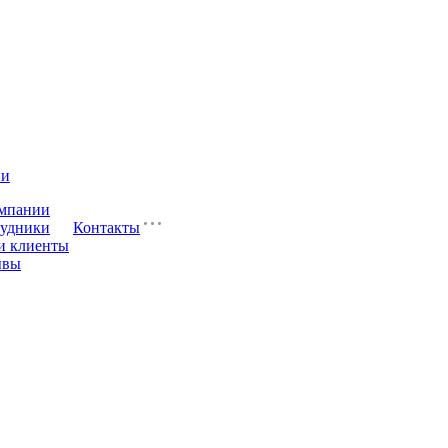
ии
мпании
удники
Контакты
и клиенты
ывы