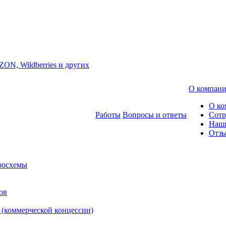
ZON, Wildberries и других
О компан
О ко
Работы
Вопросы и ответы
Сотр
Наш
Отз
росхемы
ов
 (коммерческой концессии)