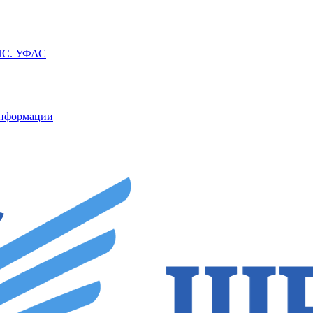
ППС. УФАС
информации