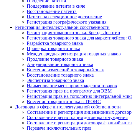
Продление патента
Поддержание патента в силе
Восстановление патента
Патент на селекционное достижение
Регистрация географического указания
Регистрация интеллектуальной собственности
Регистрация товарного знака. Бренд. Логотип
Регистрация товарного знака для маркетплейсов: O
Разработка товарного знака
Проверка товарного знака
Международная регистрация товарных знаков
Продление товарного знака
Аннулирование товарного знака
Внесение изменений в товарный знак
Восстановление товарного знака
Экспертиза товарного знака
Наименование мест происхождения товаров
Регистрация прав на программу для ЭВМ
Регистрация прав на топологию интегральной мик
Внесение товарного знака в ТРОИС
Договоры в сфере интеллектуальной собственности
Составление и регистрация лицензионных договор
Составление и регистрация договора отчуждения
Составление и регистрация договора франчайзинга
Передача исключительных прав