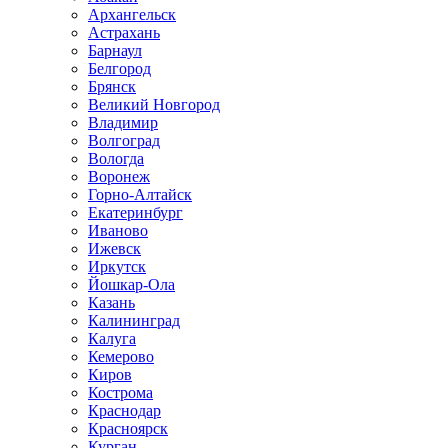
Архангельск
Астрахань
Барнаул
Белгород
Брянск
Великий Новгород
Владимир
Волгоград
Вологда
Воронеж
Горно-Алтайск
Екатеринбург
Иваново
Ижевск
Иркутск
Йошкар-Ола
Казань
Калининград
Калуга
Кемерово
Киров
Кострома
Краснодар
Красноярск
Курган