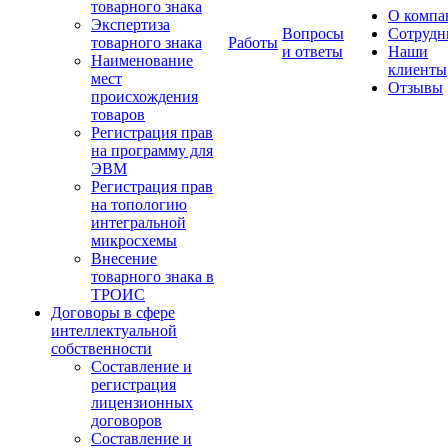
товарного знака
О компа
Экспертиза
Вопросы
Сотрудн
товарного знака
Работы
и ответы
Наши
Наименование
клиенты
мест
Отзывы
происхождения
товаров
Регистрация прав
на программу для
ЭВМ
Регистрация прав
на топологию
интегральной
микросхемы
Внесение
товарного знака в
ТРОИС
Договоры в сфере
интеллектуальной
собственности
Составление и
регистрация
лицензионных
договоров
Составление и