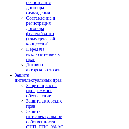
регистрация
договора
отчуждения
Составление и
регистрация
договора
франчайзинга
(коммерческой
концессии)
Передача
исключительных
прав
Договор
авторского заказа
Защита
интеллектуальных прав
Защита прав на
программное
обеспечение
Защита авторских
прав
Защита
интеллектуальной
собственности.
СИП. ППС. УФАС