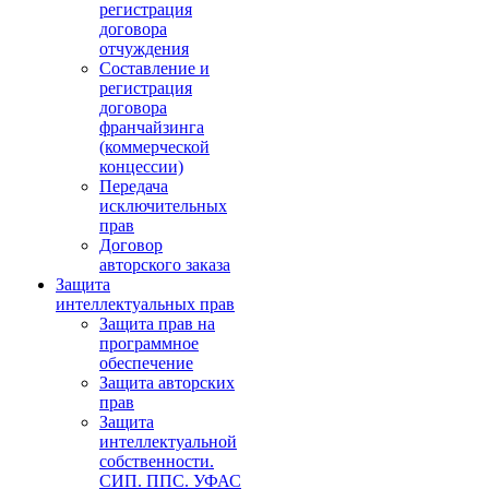
регистрация
договора
отчуждения
Составление и
регистрация
договора
франчайзинга
(коммерческой
концессии)
Передача
исключительных
прав
Договор
авторского заказа
Защита
интеллектуальных прав
Защита прав на
программное
обеспечение
Защита авторских
прав
Защита
интеллектуальной
собственности.
СИП. ППС. УФАС