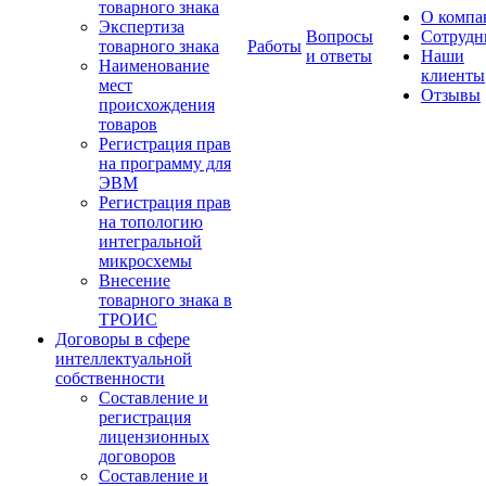
товарного знака
О компа
Экспертиза
Вопросы
Сотрудн
товарного знака
Работы
и ответы
Наши
Наименование
клиенты
мест
Отзывы
происхождения
товаров
Регистрация прав
на программу для
ЭВМ
Регистрация прав
на топологию
интегральной
микросхемы
Внесение
товарного знака в
ТРОИС
Договоры в сфере
интеллектуальной
собственности
Составление и
регистрация
лицензионных
договоров
Составление и