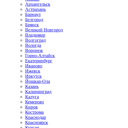
Архангельск
Астрахань
Барнаул
Белгород
Брянск
Великий Новгород
Владимир
Волгоград
Вологда
Воронеж
Горно-Алтайск
Екатеринбург
Иваново
Ижевск
Иркутск
Йошкар-Ола
Казань
Калининград
Калуга
Кемерово
Киров
Кострома
Краснодар
Красноярск
Курган