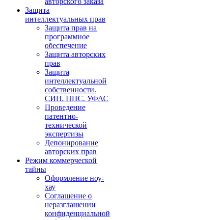
авторского заказа
Защита
интеллектуальных прав
Защита прав на
программное
обеспечение
Защита авторских
прав
Защита
интеллектуальной
собственности.
СИП. ППС. УФАС
Проведение
патентно-
технической
экспертизы
Депонирование
авторских прав
Режим коммерческой
тайны
Оформление ноу-
хау
Соглашение о
неразглашении
конфиденциальной