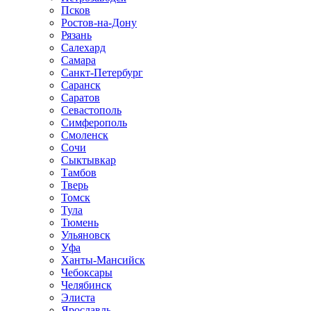
Псков
Ростов-на-Дону
Рязань
Салехард
Самара
Санкт-Петербург
Саранск
Саратов
Севастополь
Симферополь
Смоленск
Сочи
Сыктывкар
Тамбов
Тверь
Томск
Тула
Тюмень
Ульяновск
Уфа
Ханты-Мансийск
Чебоксары
Челябинск
Элиста
Ярославль