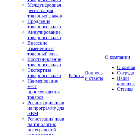
Международная
регистрация
товарных знаков
Продление
товарного знака
Аннулирование
товарного знака
Внесение
изменений в
товарный знак
О компании
Восстановление
товарного знака
О компа
Экспертиза
Вопросы
Сотрудн
товарного знака
Работы
и ответы
Наши
Наименование
клиенты
мест
Отзывы
происхождения
товаров
Регистрация прав
на программу для
ЭВМ
Регистрация прав
на топологию
интегральной