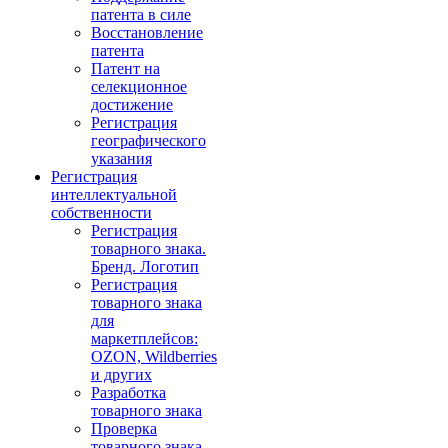
патента в силе
Восстановление
патента
Патент на
селекционное
достижение
Регистрация
географического
указания
Регистрация
интеллектуальной
собственности
Регистрация
товарного знака.
Бренд. Логотип
Регистрация
товарного знака
для
маркетплейсов:
OZON, Wildberries
и других
Разработка
товарного знака
Проверка
товарного знака