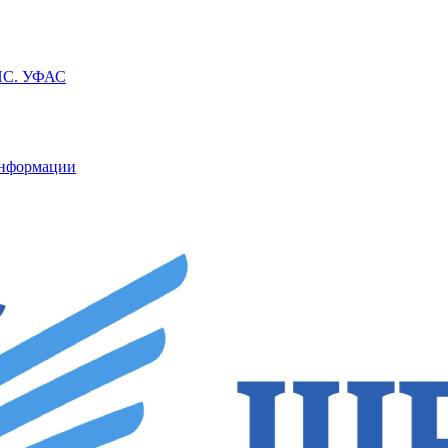
ППС. УФАС
информации