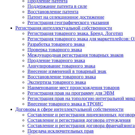
Продление патента
Поддержание патента в силе
Восстановление патента
Патент на селекционное достижение
Регистрация географического указания
Регистрация интеллектуальной собственности
Регистрация товарного знака. Бренд. Логотип
Регистрация товарного знака для маркетплейсов: O
Разработка товарного знака
Проверка товарного знака
Международная регистрация товарных знаков
Продление товарного знака
Аннулирование товарного знака
Внесение изменений в товарный знак
Восстановление товарного знака
Экспертиза товарного знака
Наименование мест происхождения товаров
Регистрация прав на программу для ЭВМ
Регистрация прав на топологию интегральной мик
Внесение товарного знака в ТРОИС
Договоры в сфере интеллектуальной собственности
Составление и регистрация лицензионных договор
Составление и регистрация договора отчуждения
Составление и регистрация договора франчайзинга
Передача исключительных прав