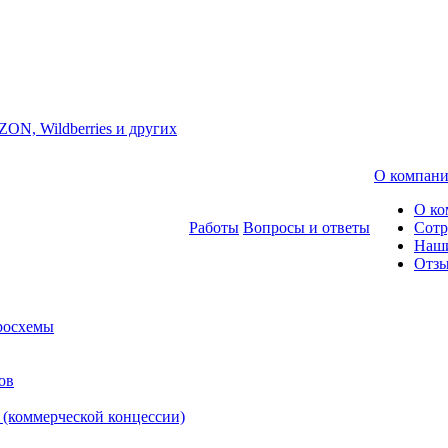
ZON, Wildberries и других
О компан
О ко
Работы
Вопросы и ответы
Сотр
Наш
Отз
росхемы
ов
 (коммерческой концессии)