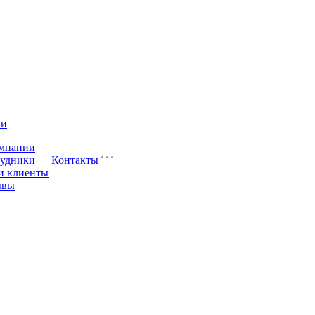
ии
мпании
удники
Контакты
и клиенты
ывы